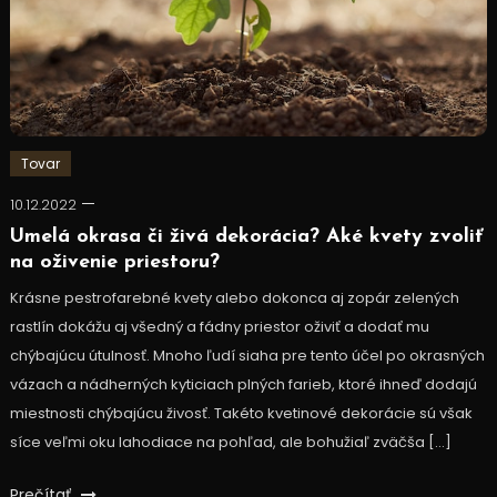
Tovar
10.12.2022
Umelá okrasa či živá dekorácia? Aké kvety zvoliť
na oživenie priestoru?
Krásne pestrofarebné kvety alebo dokonca aj zopár zelených
rastlín dokážu aj všedný a fádny priestor oživiť a dodať mu
chýbajúcu útulnosť. Mnoho ľudí siaha pre tento účel po okrasných
vázach a nádherných kyticiach plných farieb, ktoré ihneď dodajú
miestnosti chýbajúcu živosť. Takéto kvetinové dekorácie sú však
síce veľmi oku lahodiace na pohľad, ale bohužiaľ zväčša […]
Prečítať