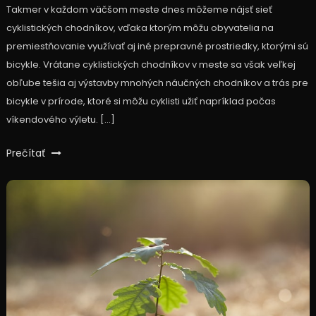
Takmer v každom väčšom meste dnes môžeme nájsť sieť
cyklistických chodníkov, vďaka ktorým môžu obyvatelia na
premiestňovanie využívať aj iné prepravné prostriedky, ktorými sú
bicykle. Vrátane cyklistických chodníkov v meste sa však veľkej
obľube tešia aj výstavby mnohých náučných chodníkov a trás pre
bicykle v prírode, ktoré si môžu cyklisti užiť napríklad počas
víkendového výletu. […]
Prečítať