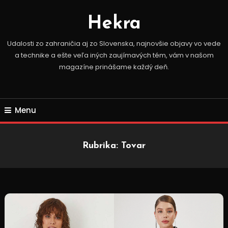
Skip
To
Hekra
Content
Udalosti zo zahraničia aj zo Slovenska, najnovšie objavy vo vede
a technike a ešte veľa iných zaujímavých tém, vám v našom
magazíne prinášame každý deň.
Menu
Rubrika:
Tovar