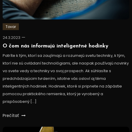
Tovar
24.3.2023
O čom nás informujú inteligentné hodinky
Patríte k tým, ktorí sa zaujímajú a rozumejú svetu techniky, k tým,
ktorí nie sú ovládaní technológiami, ale naopak používajú novinky
vo svete vedy a techniky vo svoj prospech. Ak súhlasíte s
predchádzajúcim tvrdením, istotne vás osloví aj téma
inteligentných hodiniek. Hodiniek, ktoré si pripnete na zápästie
pomocou praktického remienka, ktorý je vyrobený a
prispôsobený […]
Prečítať