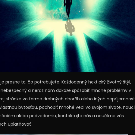
je presne to, čo potrebujete. Každodenný hektický životný štýl,
i nebezpečný a neraz nám dokáže spôsobiť mnohé problémy v
ckej stránke vo forme drobných chorôb alebo iných nepríjemností
ou vlastnou bytosťou, pochopiť mnohé veci vo svojom živote, nauči
emóciám alebo podvedomiu, kontaktujte nás a naučíme vás
och uplatňovať.