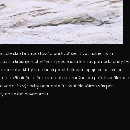
 ale skúste sa zastaviť a prežívať svoj život úplne iným
lostí a krásnych chvíľ vám prechádza len tak pomedzi prsty tý
umiete. Ak by ste chceli pocítiť silnejšie spojenie so svojou
te a zažiť niečo, o čom ste doteraz možno iba počuli vo filmoch
vy a verte, že výsledky nebudete ľutovať. Naučíme vás pár
ány do vášho nevedomia.