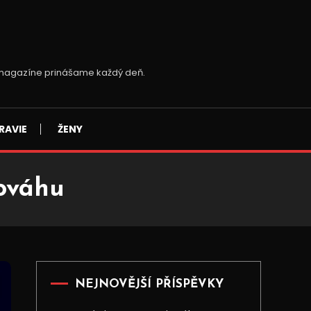
m magazíne prinášame každý deň.
RAVIE
ŽENY
ováhu
NEJNOVĚJŠÍ PŘÍSPĚVKY