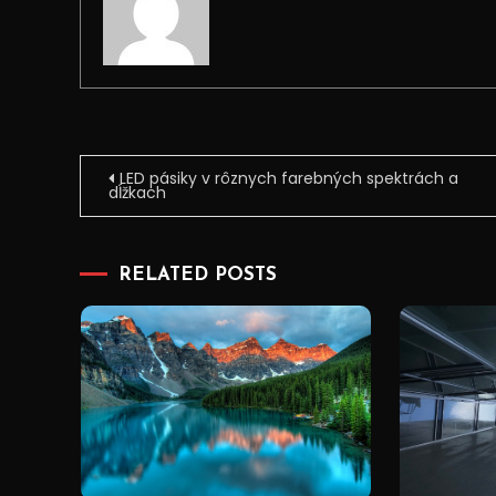
Navigace
LED pásiky v rôznych farebných spektrách a
dĺžkach
pro
příspěvek
RELATED POSTS