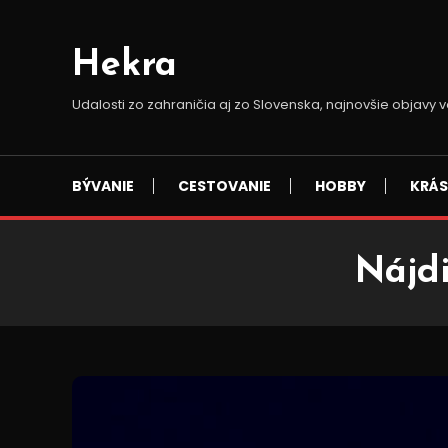
Skip
To
Hekra
Content
Udalosti zo zahraničia aj zo Slovenska, najnovšie objav
BÝVANIE
CESTOVANIE
HOBBY
KRÁ
Nájd