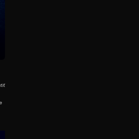
tiť
e