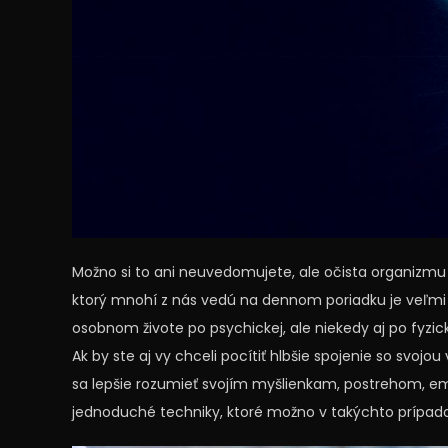
Možno si to ani neuvedomujete, ale
očista organizmu
ktorý mnohí z nás vedú na dennom poriadku je veľm
osobnom živote po psychickej, ale niekedy aj po fyzi
Ak by ste aj vy chceli pocítiť hlbšie spojenie so svoj
sa lepšie rozumieť svojím myšlienkam, postrehom, 
jednoduché techniky, ktoré možno v takýchto prípad