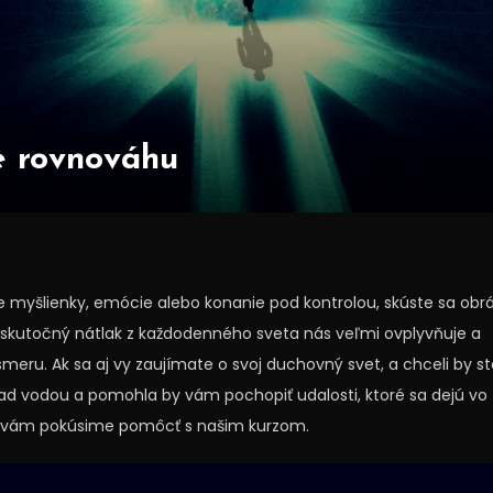
e rovnováhu
e myšlienky, emócie alebo konanie pod kontrolou, skúste sa obrá
skutočný nátlak z každodenného sveta nás veľmi ovplyvňuje a
meru. Ak sa aj vy zaujímate o svoj duchovný svet, a chceli by st
nad vodou a pomohla by vám pochopiť udalosti, ktoré sa dejú vo
sa vám pokúsime pomôcť s našim kurzom.