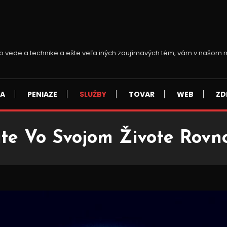
y vo vede a technike a ešte veľa iných zaujímavých tém, vám v našo
SA
PENIAZE
SLUŽBY
TOVAR
WEB
ZD
ite Vo Svojom Živote Rovn