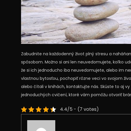
Zabudnite na každodenný život plný stresu a naháňania,
spôsobom. Možno si ani len neuvedomujete, koľko uda
že si ich jednoducho iba neuvedomujete, alebo im neroz
vlastnou bytosťou, pochopiť rôzne veci vo svojom živo
alebo čítali v knihách, kontaktujte nás. Skúste to aj 
jednoduchých cvičení, ktoré vám pomôžu otvoriť br
4.4/5 - (7 votes)