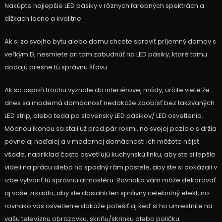
Nakúpte najlepšie LED pásiky v rôznych farebných spektrách a
dĺžkach lacno a kvalitne
Ak si zo svojho bytu alebo domu chcete spraviť príjemný domov s
veľkým D, nesmiete pri tom zabudnúť na LED pásiky, ktoré tomu
dodajú presne tú správnu šťavu.
Ak sa aspoň trochu vyznáte do interiérovej módy, určite viete že
dnes sa moderná domácnosť nedokáže zaobísť bez takzvaných
LED strip, alebo teda po slovensky LED pásikov/ LED osvetlenia.
Módnou ikonou sa stali už pred pár rokmi, no svojej pozície s držia
pevne aj naďalej a v modernej domácnosti ich môžete nájsť
všade, napríklad často osvetľujú kuchynskú linku, aby ste si lepšie
videli na prácu alebo na spodný rám postele, aby ste si dokázali v
izbe vytvoriť tú správnu atmosféru. Rovnako vám môže dekorovať
aj vaše zrkadlo, aby ste dosiahli ten správny celebritný efekt, no
rovnako vás osvetlenie dokáže potešiť aj keď si ho umiestnite na
vašu televíznu obrazovku, skriňu/skrinku alebo poličku.