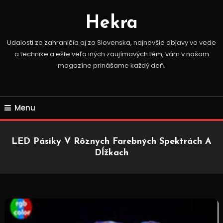
Skip
To
Hekra
Content
Udalosti zo zahraničia aj zo Slovenska, najnovšie objavy vo vede
a technike a ešte veľa iných zaujímavých tém, vám v našom
magazíne prinášame každý deň.
Menu
LED Pásiky V Rôznych Farebných Spektrách A
Dĺžkach