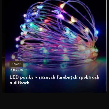
Tovar
15.5.2020
LED pásiky v rôznych farebných spektrách
a dĺžkach