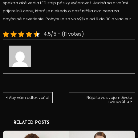
spektra aké vedia LED strip pásiky vyčarovať. Jedná sa o veľmi
prijateľnú cenu, ktorá je niekedy o dosť nižšia ako cena za
obyčajné osvetlenie. Pohybuje sa vo výške od 9 do 30 a viac eur.
4.5/5 - (11 votes)
Navigace
Aby vám odtok voňal
Nájdite vo svojom živote
rovnováhu
pro
RELATED POSTS
příspěvek