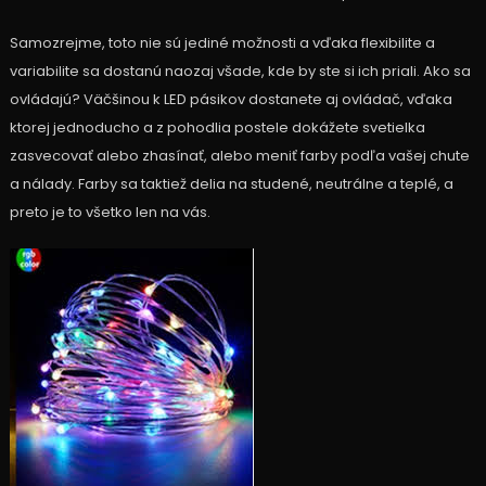
Samozrejme, toto nie sú jediné možnosti a vďaka flexibilite a
variabilite sa dostanú naozaj všade, kde by ste si ich priali. Ako sa
ovládajú? Väčšinou k LED pásikov dostanete aj ovládač, vďaka
ktorej jednoducho a z pohodlia postele dokážete svetielka
zasvecovať alebo zhasínať, alebo meniť farby podľa vašej chute
a nálady. Farby sa taktiež delia na studené, neutrálne a teplé, a
preto je to všetko len na vás.