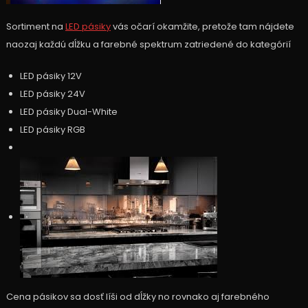
Sortiment na
LED pásiky
vás očarí okamžite, pretože tam nájdete
naozaj každú dĺžku a farebné spektrum zatriedené do kategórií
LED pásiky 12V
LED pásiky 24V
LED pásiky Dual-White
LED pásiky RGB
Cena pásikov sa dosť líši od dĺžky no rovnako aj farebného