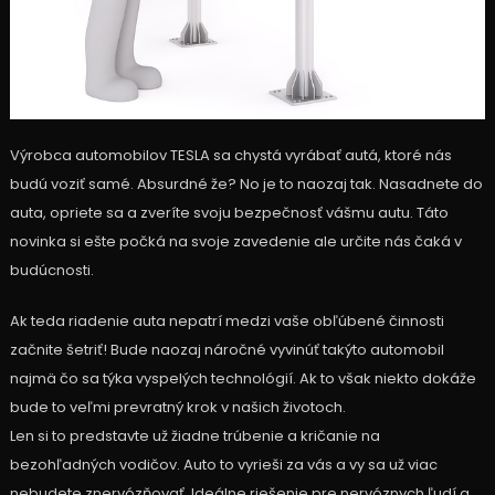
Výrobca automobilov TESLA sa chystá vyrábať autá, ktoré nás
budú voziť samé. Absurdné že? No je to naozaj tak. Nasadnete do
auta, opriete sa a zveríte svoju bezpečnosť vášmu autu. Táto
novinka si ešte počká na svoje zavedenie ale určite nás čaká v
budúcnosti.
Ak teda riadenie auta nepatrí medzi vaše obľúbené činnosti
začnite šetriť! Bude naozaj náročné vyvinúť takýto automobil
najmä čo sa týka vyspelých technológií. Ak to však niekto dokáže
bude to veľmi prevratný krok v našich životoch.
Len si to predstavte už žiadne trúbenie a kričanie na
bezohľadných vodičov. Auto to vyrieši za vás a vy sa už viac
nebudete znervózňovať. Ideálne riešenie pre nervóznych ľudí a