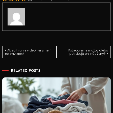
Navigace
Ak sa hranie videohier zmení
Potrebujeme mužov alebo
potrebujú oni nás ženy?
na závislosť
pro
RELATED POSTS
příspěvek