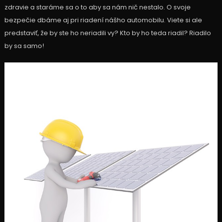
zdravie a staráme sa o to aby sa nám nič nestalo. O svoje
bezpečie dbáme aj pri riadení nášho automobilu. Viete si ale
predstaviť, že by ste ho neriadili vy? Kto by ho teda riadil? Riadilo
by sa samo!