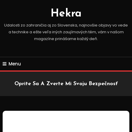
Skip
To
Hekra
Content
Udalosti zo zahraničia aj zo Slovenska, najnovšie objavy vo vede
a technike a ešte veľa iných zaujímavých tém, vám v našom
magazíne prinášame každý deň.
Menu
Oprite Sa A Zverte Mi Svoju Bezpečnosť