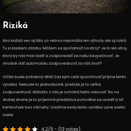
Riziká
Ako každá vec aj táto zo sebou neprináša len výhody ale aj riziká.
Tu si kladiem otázku: Môžem sa spoľahnúť na stroj? Je to len stroj,
ktorý by nás mal riadiť a zodpovedať za našu bezpečnosť. Je
vhodné dať automobilu zodpovednosť za náš život?
Určite bude potrebný dlhší čas kým celá spoločnosť príjme tento
vynález. Nebude to jednoduché, pretože je to veľká
zodpovednosť. Málokto z nás je ochotný takto riskovať. No na
druhej strane je to príjemná predstava pohodlne sa usadiť a ísť
kamkoľvek bez námahy. Uvidíme kedy tento vynález uzrie svetlo
sveta.
4.2/5 - (13 votes)