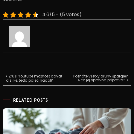
4.6/5 - (5 votes)
Navigace
Zruší Youtube možnosť dávať
Poznáte všetky druhy špargle?
A čo jej správna príprava?
dislike, teda palec nadol?
pro
RELATED POSTS
příspěvek