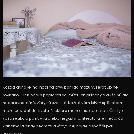
Každá kniha je iná, hoci na prvý pohľad môžu vyzerať úplne
rovnako – len obal s papiermi vo vnútri. Ich príbehy a duše sú ale
neporovnateľné, vždy sú svojské. Každá vám istým spôsobom
môže čosi dať do života. Niektorá menej, niektorá viac. Či už je
vaša reakcia pozitívna alebo negatívna, literatúra je niečo, čo
knihomoľa nikdy neomrzí a vždy v nej nájde aspoň štipku
uvoľnenia.