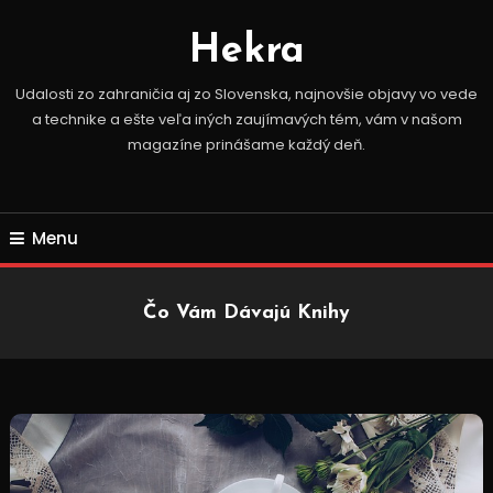
Skip
To
Hekra
Content
Udalosti zo zahraničia aj zo Slovenska, najnovšie objavy vo vede
a technike a ešte veľa iných zaujímavých tém, vám v našom
magazíne prinášame každý deň.
Menu
Čo Vám Dávajú Knihy