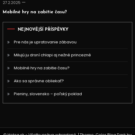
27.2.2025
Mobilné hry na zabitie času?
NEJNOVĚJŠÍ PŘÍSPĚVKY
Pre nás je upratovanie zábavou
Milujú ju drsní chlapi aj nežné princezné
Mobilné hry na zabitie času?
Ako sa správne obliekať?
Pieniny, slovensko – poľský poklad
© Hekra.sk - Všetky práva vyhradené.
|
Theme: Color Blog Dark by