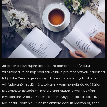
Ja osobne považujem literatúru za pomerne dosť zložitú
záležitosť a už len nájsť kvalitnú knihu je pre mňa výzvou. Napríklad
taký John Green a jeho knihy – ktoré sú v posledných rokoch
vyhľadávané mladými čitateľkami – vám nemajú, čo dať. Sú len
presiaknuté zbytočnými metaforami, citátmi a vraj hlbokými
myšlienkami. A čo vám to má dať? Naivný pohľad na lásku, svet?
Nie, nedajú vám nič. Kniha má čitateľa donútiť premýšľať, zažiť