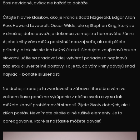
čosi nevídané, avšak nie každá to dokáže.
Čítajte hlavne klasikov, ako je Francis Scott Fitzgerald, Edgar Allan
Poe, Howard Lovecraft, Oscar Wilde, ale aj Stephen King, ktorý sa
v dnešnej dobe považuje dokonca za majstra hororového žánru.
A jeho knihy vám môžu poskytnúť naozaj veľa, ak radi píšete
príbehy, a tak nie ste len bežný čitateľ. Sledujete zaujímavú hru so
slovami, učíte sa gradovať dej, vytvárať poriadnu a napínavú
zápletku či uveriteľné postavy. To je to, čo vám knihy dávajú snáď
najviac – bohaté skúsenosti.
Na druhej strane je tu zvedavosť a zábava. Literatúra vám vo
voľnom čase ponúkne vykúpenie z nášho sveta a vy sa tak
môžete zbaviť problémov či starostí. Žijete životy dobrých, ale i
zlých postáv. Nevnímate okolie a iné rušivé elementy. Je to
odreagovanie, ktoré si našťastie môžete dovoliť.