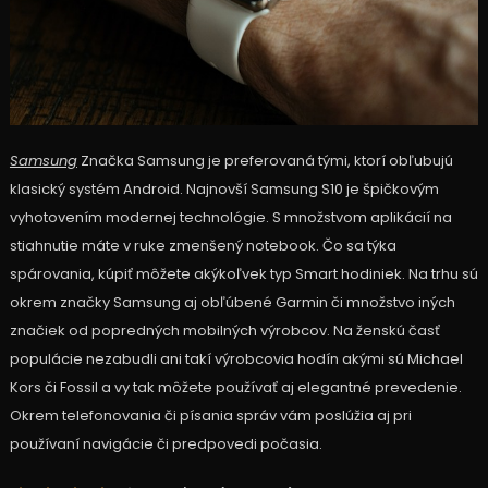
Samsung
Značka Samsung je preferovaná tými, ktorí obľubujú
klasický systém Android. Najnovší Samsung S10 je špičkovým
vyhotovením modernej technológie. S množstvom aplikácií na
stiahnutie máte v ruke zmenšený notebook. Čo sa týka
spárovania, kúpiť môžete akýkoľvek typ Smart hodiniek. Na trhu sú
okrem značky Samsung aj obľúbené Garmin či množstvo iných
značiek od popredných mobilných výrobcov. Na ženskú časť
populácie nezabudli ani takí výrobcovia hodín akými sú Michael
Kors či Fossil a vy tak môžete používať aj elegantné prevedenie.
Okrem telefonovania či písania správ vám poslúžia aj pri
používaní navigácie či predpovedi počasia.