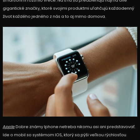
smartfónmi roztrhlo vrece. Na trhu sa predbiehajú najmä dve
gigantické značky, ktoré svojimi produktmi uľahčujú každodenný
život každého jedného z nás a to aj mimo domova.
Apple
Dobre známy Iphone netreba nikomu asi ani predstavovať.
Ide o mobil so systémom IOS, ktorý sa pýši veľkou rýchlosťou