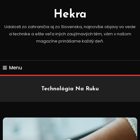
Skip
To
Hekra
Content
Udalosti zo zahraničia aj zo Slovenska, najnovšie objavy vo vede
a technike a ešte veľa iných zaujímavých tém, vám v našom
magazíne prinášame každý deň.
Menu
Technológia Na Ruku