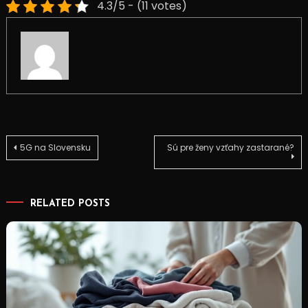
4.3/5 - (11 votes)
Navigace
5G na Slovensku
Sú pre ženy vzťahy zastarané?
pro
RELATED POSTS
příspěvek