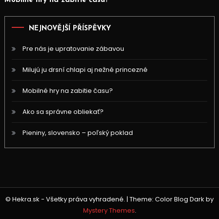
Mobilné hry na zabitie času?
NEJNOVĚJŠÍ PŘÍSPĚVKY
Pre nás je upratovanie zábavou
Milujú ju drsní chlapi aj nežné princezné
Mobilné hry na zabitie času?
Ako sa správne obliekať?
Pieniny, slovensko – poľský poklad
© Hekra.sk - Všetky práva vyhradené.
|
Theme: Color Blog Dark by
Mystery Themes
.