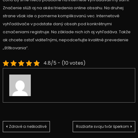
Značenie slúži aj na akési triedenia online obsahu. Na druhej
strane však ide o pomerne komplikovanú vec. Internetové
vyhľadávače v podstate daný obsah pod konkrétnymi
označeniami registruje. Na základe nich ich aj vyhľadáva. Takže
ak chcete ostať viditeľnými, nepodceňujte kvalitné prevedenie
„štítkovania“.
4.8/5 - (10 votes)
Navigace
Zdravé a neškodlivé
Rozžiarte svoju tvár šperkom