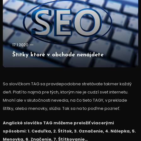
17.1.2020
Štítky ktoré v obchode nenájdete
So slovíčkom TAG sa pravdepodobne stretávate takmer každý
deň. Platí to najmä pre tých, ktorým nie je cudzí svet internetu.
Mnohí ale v skutočnosti nevedia, na čo tieto TAGY, v preklade
štítky, alebo menovky, slúžia. Tak sa na to poďme pozrieť.
Anglické slovíčko TAG môžeme preložiť viacerými
spôsobmi: 1. Ceduľka, 2. Štítok, 3. Označenie, 4. Nálepka, 5.
Menovka, 6. Značenie, 7. Štítkovanie…