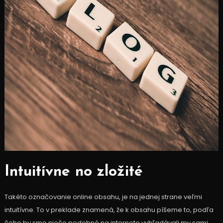
Intuitívne no zložité
Takéto označovanie online obsahu, je na jednej strane veľmi
intuitívne. To v preklade znamená, že k obsahu píšeme to, podľa
čoho by sme niečo podobné na internete vyhľadávali my sami.