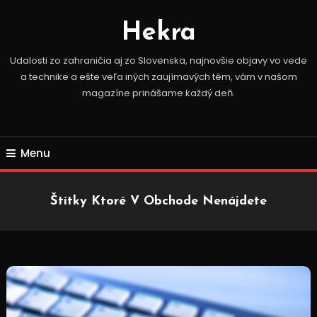
Skip
To
Hekra
Content
Udalosti zo zahraničia aj zo Slovenska, najnovšie objavy vo vede
a technike a ešte veľa iných zaujímavých tém, vám v našom
magazíne prinášame každý deň.
Menu
Štítky Ktoré V Obchode Nenájdete