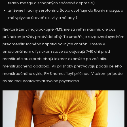
tkanív mozgu a schopných spôsobiť depresie),
zníženie hladiny serotonínu (látka uvoľňuje do tkanív mozgu, a
má vplyv na úroveň aktivity a nálady ).
Niektoré ženy majú pokojné PMS, iné sú veľmi násilné, ale čas
príznakov je vždy predvídateľný. To umožňuje rozpoznať syndróm
predmenštruačného napätia od iných chorôb. Zmeny v
emocionálnom a fyzickom stave sa objavujú 7-10 dní pred
menštruáciou a prebiehajú takmer okamžite po začiatku
menštruačného obdobia. Ak príznaky pretrvávajú počas celého
menštruačného cyklu, PMS nemusí byť príčinou. V takom prípade
by ste mali kontaktovať svojho psychiatra.