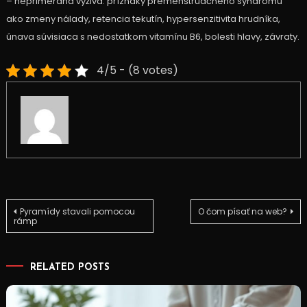
– neprimeraná výživa: príznaky premenštruačného syndrómu
ako zmeny nálady, retencia tekutín, hypersenzitivita hrudníka,
únava súvisiaca s nedostatkom vitamínu B6, bolesti hlavy, závraty.
4/5 - (8 votes)
Navigace
Pyramídy stavali pomocou
O čom písať na web?
rámp
pro
RELATED POSTS
příspěvek