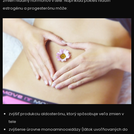
zmien hladiny hormónov v tele. Napríklad pokles hladín
estrogénu a progesterónu môže:
zvýšiť produkciu aldosterónu, ktorý spôsobuje veľa zmien v
tele
zvýšenie úrovne monoaminooxidázy (látok uvoľňovaných do