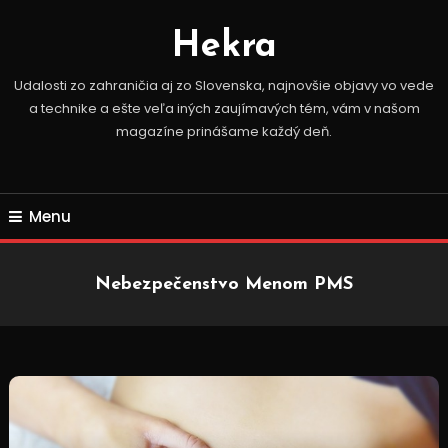
Skip
To
Hekra
Content
Udalosti zo zahraničia aj zo Slovenska, najnovšie objavy vo vede
a technike a ešte veľa iných zaujímavých tém, vám v našom
magazíne prinášame každý deň.
Menu
Nebezpečenstvo Menom PMS