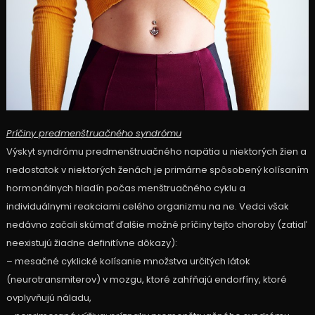
Príčiny predmenštruačného syndrómu
Výskyt syndrómu predmenštruačného napätia u niektorých žien a
nedostatok v niektorých ženách je primárne spôsobený kolísaním
hormonálnych hladín počas menštruačného cyklu a
individuálnymi reakciami celého organizmu na ne. Vedci však
nedávno začali skúmať ďalšie možné príčiny tejto choroby (zatiaľ
neexistujú žiadne definitívne dôkazy):
– mesačné cyklické kolísanie množstva určitých látok
(neurotransmiterov) v mozgu, ktoré zahŕňajú endorfíny, ktoré
ovplyvňujú náladu,