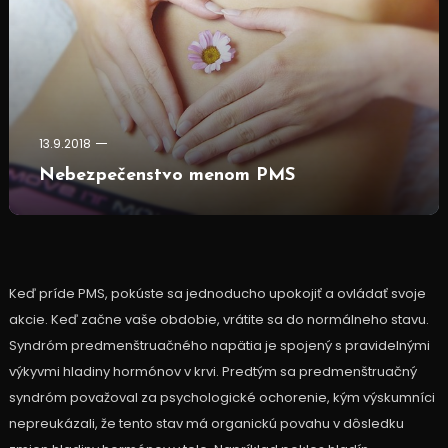
13.9.2018
Nebezpečenstvo menom PMS
Keď príde PMS, pokúste sa jednoducho upokojiť a ovládať svoje
akcie. Keď začne vaše obdobie, vrátite sa do normálneho stavu.
Syndróm predmenštruačného napätia je spojený s pravidelnými
výkyvmi hladiny hormónov v krvi. Predtým sa predmenštruačný
syndróm považoval za psychologické ochorenie, kým výskumníci
nepreukázali, že tento stav má organickú povahu v dôsledku