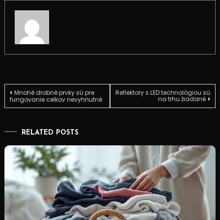
Navigace
Mnohé drobné prvky sú pre
Reflektory s LED technológiou sú
na trhu žiadané
fungovanie celkov nevyhnutné
pro
RELATED POSTS
příspěvek