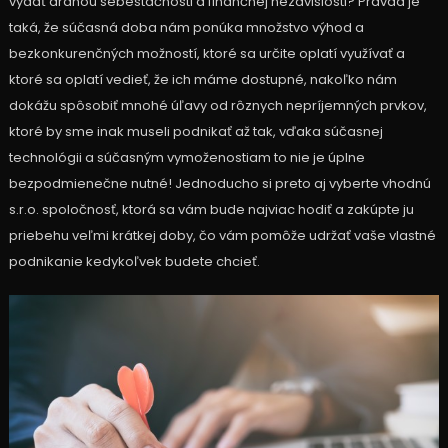
vydať dráhou sebestačnosti a finančnej nezávislosti? Pravda je
taká, že súčasná doba nám ponúka množstvo výhod a
bezkonkurenčných možností, ktoré sa určite oplatí využívať a
ktoré sa oplatí vedieť, že ich máme dostupné, nakoľko nám
dokážu spôsobiť mnohé úľavy od rôznych nepríjemných prvkov,
ktoré by sme inak museli podnikať až tak, vďaka súčasnej
technológii a súčasným vymoženostiam to nie je úplne
bezpodmienečne nutné! Jednoducho si preto aj vyberte vhodnú
s.r.o. spoločnosť, ktorá sa vám bude najviac hodiť a zakúpte ju
priebehu veľmi krátkej doby, čo vám pomôže udržať vaše vlastné
podnikanie kedykoľvek budete chcieť.