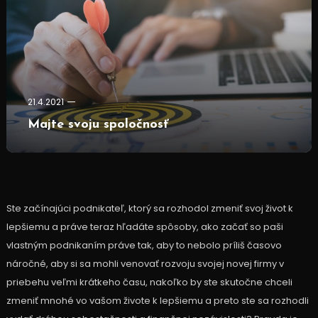
21.4.2021
Majte svoju spoločnosť
Ste začínajúci podnikateľ, ktorý sa rozhodol zmeniť svoj život k
lepšiemu a práve teraz hľadáte spôsoby, ako začať so paši
vlastným podnikaním práve tak, aby to nebolo príliš časovo
náročné, aby si sa mohli venovať rozvoju svojej novej firmy v
priebehu veľmi krátkeho času, nakoľko by ste skutočne chceli
zmeniť mnohé vo vašom živote k lepšiemu a preto ste sa rozhodli