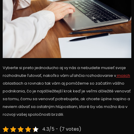
Vyberte si preto jednoducho aj vy nás a nebudete musieť svoje
rozhodnutie ľutovať, nakoľko vám uľahčia rozhodovanie v
mojich
oblastiach a rovnako tak vám aj pomôžeme so začatím vášho
podnikania, čo je najdôležitejší krok keď je veľmi dôležité venovať
sa tomu, čomu sa venovať potrebujete, ak chcete úplne naplno a
neviem dávať sa ostatným hlúpostiam, ktoré by vás možno iba v
rozvoji vašej spoločnosti brzdili.
4.3/5 - (7 votes)