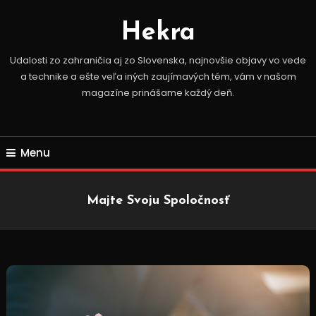
Skip
To
Hekra
Content
Udalosti zo zahraničia aj zo Slovenska, najnovšie objavy vo vede
a technike a ešte veľa iných zaujímavých tém, vám v našom
magazíne prinášame každý deň.
Menu
Majte Svoju Spoločnosť