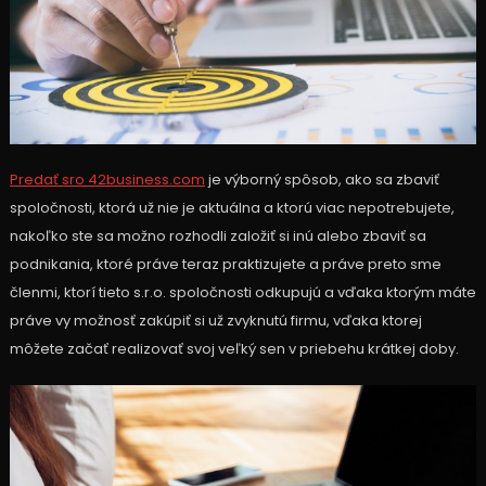
Predať sro 42business.com
je výborný spôsob, ako sa zbaviť
spoločnosti, ktorá už nie je aktuálna a ktorú viac nepotrebujete,
nakoľko ste sa možno rozhodli založiť si inú alebo zbaviť sa
podnikania, ktoré práve teraz praktizujete a práve preto sme
členmi, ktorí tieto s.r.o. spoločnosti odkupujú a vďaka ktorým máte
práve vy možnosť zakúpiť si už zvyknutú firmu, vďaka ktorej
môžete začať realizovať svoj veľký sen v priebehu krátkej doby.