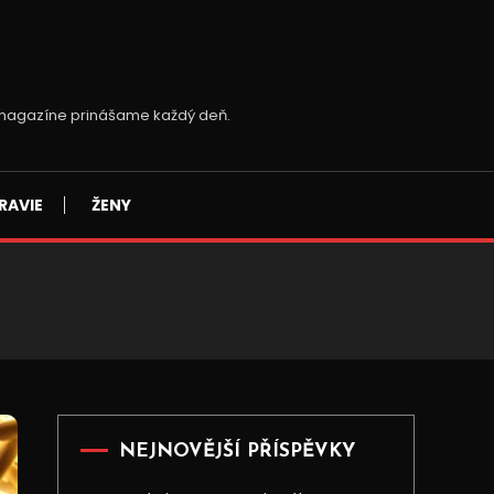
m magazíne prinášame každý deň.
RAVIE
ŽENY
NEJNOVĚJŠÍ PŘÍSPĚVKY