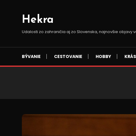
Skip
To
Hekra
Content
Udalosti zo zahraničia aj zo Slovenska, najnovšie objav
BÝVANIE
CESTOVANIE
HOBBY
KRÁ