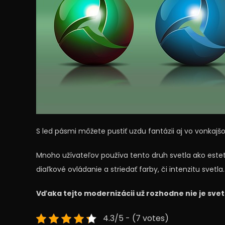
S led pásmi môžete pustiť uzdu fantázii aj vo vonkajš
Mnoho užívateľov používa tento druh svetla ako esteti
diaľkové ovládanie a striedať farby, či intenzitu svetla.
Vďaka tejto modernizácii už rozhodne nie je svet
4.3/5 - (7 votes)