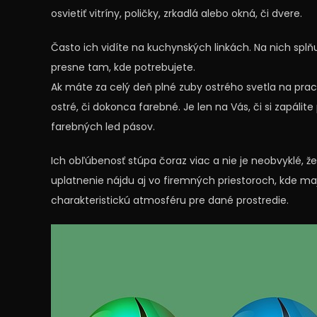
osvietiť vitríny, poličky, zrkadlá alebo okná, či dvere.
Často ich vidíte na kuchynských linkách. Na nich splň
presne tam, kde potrebujete.
Ak máte za celý deň plné zuby ostrého svetla na prac
ostré, či dokonca farebné. Je len na Vás, či si zapál
farebných led pásov.
Ich obľúbenosť stúpa čoraz viac a nie je neobvyklé, že
uplatnenie nájdu aj vo firemných priestoroch, kde majú
charakteristickú atmosféru pre dané prostredie.