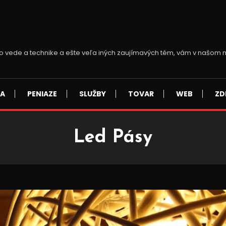
y vo vede a technike a ešte veľa iných zaujímavých tém, vám v našo
SA
PENIAZE
SLUŽBY
TOVAR
WEB
ZD
Led Pásy