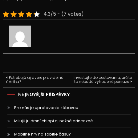
4.3/5 - (7 votes)
Navigace
Potrebujú aj dvere pravidelnú
Investujte do cestovania, určite
to nebudú vyhodené peniaze
údržbu?
pro
NEJNOVĚJŠÍ PŘÍSPĚVKY
příspěvek
Pre nás je upratovanie zábavou
Milujú ju drsní chlapi aj nežné princezné
Mobilné hry na zabitie času?