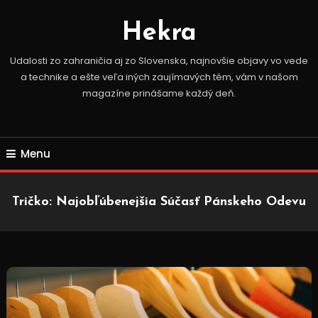
Skip
To
Hekra
Content
Udalosti zo zahraničia aj zo Slovenska, najnovšie objavy vo vede
a technike a ešte veľa iných zaujímavých tém, vám v našom
magazíne prinášame každý deň.
Menu
Tričko: Najobľúbenejšia Súčasť Pánskeho Odevu