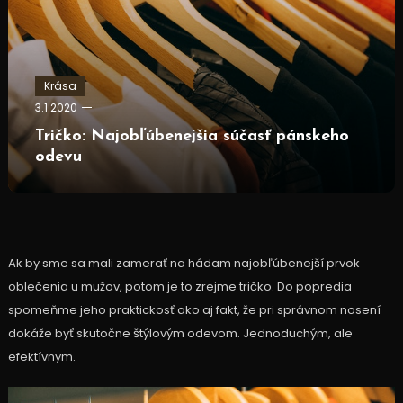
Krása
3.1.2020
Tričko: Najobľúbenejšia súčasť pánskeho
odevu
Ak by sme sa mali zamerať na hádam najobľúbenejší prvok
oblečenia u mužov, potom je to zrejme tričko. Do popredia
spomeňme jeho praktickosť ako aj fakt, že pri správnom nosení
dokáže byť skutočne štýlovým odevom. Jednoduchým, ale
efektívnym.