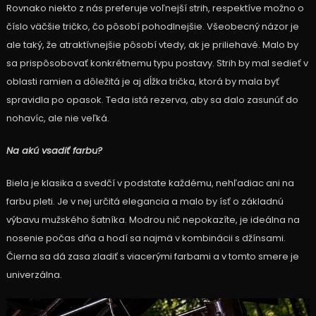
Rovnako niekto z nás preferuje voľnejší strih, respektíve možno o
číslo väčšie tričko, čo pôsobí pohodlnejšie. Všeobecný názor je
ale taký, že atraktívnejšie pôsobí vtedy, ak je priliehavé. Malo by
sa prispôsobovať konkrétnemu typu postavy. Strih by mal sedieť v
oblasti ramien a dôležitá je aj dĺžka trička, ktorá by mala byť
spravidla po opasok. Teda istá rezerva, aby sa dalo zasunúť do
nohavíc, ale nie veľká.
Na akú vsadiť farbu?
Biela je klasika a svedčí v podstate každému, nehľadiac ani na
farbu pleti. Je v nej určitá elegancia a malo by ísť o základnú
výbavu mužského šatníka. Modrou nič nepokazíte, je ideálna na
nosenie počas dňa a hodí sa najmä v kombinácii s džínsami.
Čierna sa dá zasa zladiť s viacerými farbami a v tomto smere je
univerzálna.