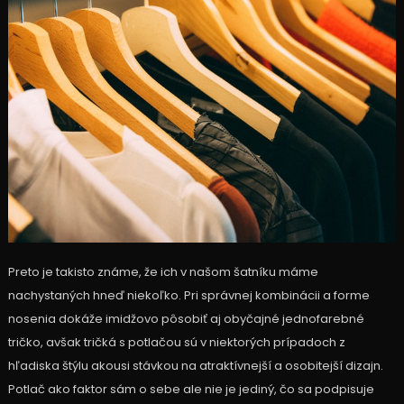
Preto je takisto známe, že ich v našom šatníku máme
nachystaných hneď niekoľko. Pri správnej kombinácii a forme
nosenia dokáže imidžovo pôsobiť aj obyčajné jednofarebné
tričko, avšak
tričká s potlačou
sú v niektorých prípadoch z
hľadiska štýlu akousi stávkou na atraktívnejší a osobitejší dizajn.
Potlač ako faktor sám o sebe ale nie je jediný, čo sa podpisuje