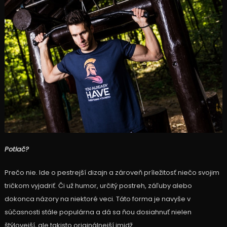
Potlač?
Prečo nie. Ide o pestrejší dizajn a zároveň príležitosť niečo svojim
tričkom vyjadriť. Či už humor, určitý postreh, záľuby alebo
dokonca názory na niektoré veci. Táto forma je navyše v
súčasnosti stále populárna a dá sa ňou dosiahnuť nielen
štýlovejší, ale takisto originálnejší imidž.