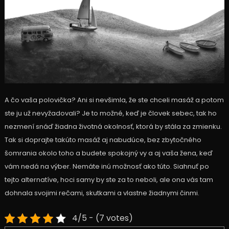
A čo vaša polovička? Ani si nevšimla, že ste chceli masáž a potom
ste ju už nevyžadovali? Je to možné, keď je človek sebec, tak ho
nezmení snáď žiadna životná okolnosť, ktorá by stála za zmienku.
Tak si doprajte takúto masáž aj nabudúce, bez zbytočného
šomrania okolo toho a budete spokojný vy a aj vaša žena, keď
vám nedá na výber. Nemáte inú možnosť ako túto. Siahnuť po
tejto alternatíve, hoci samy by ste za to neboli, ale ona vás tam
dohnala svojimi rečami, skutkami a vlastne žiadnymi činmi.
4/5 - (7 votes)