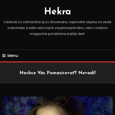
Skip
To
Hekra
Content
Udalosti zo zahraničia aj zo Slovenska, najnovšie objavy vo vede
a technike a ešte veľa iných zaujímavých tém, vám v našom
magazíne prinášame každý deň.
Menu
Nechce Vás Pomasírovať? Nevadí!