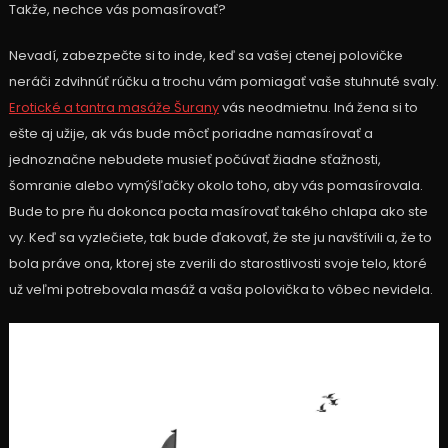
Takže, nechce vás pomasírovať?
Nevadí, zabezpečte si to inde, keď sa vašej ctenej polovičke
neráči zdvihnúť rúčku a trochu vám pomiagať vaše stuhnuté svaly.
Erotické a tantra masáže Šurany
vás neodmietnu. Iná žena si to
ešte aj užije, ak vás bude môcť poriadne namasírovať a
jednoznačne nebudete musieť počúvať žiadne sťažnosti,
šomranie alebo vymýšľačky okolo toho, aby vás pomasírovala.
Bude to pre ňu dokonca pocta masírovať takého chlapa ako ste
vy. Keď sa vyzlečiete, tak bude ďakovať, že ste ju navštívili a, že to
bola práve ona, ktorej ste zverili do starostlivosti svoje telo, ktoré
už veľmi potrebovala masáž a vaša polovička to vôbec nevidela.