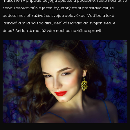
masáž len v prípade, že jej ju oplatíte a podobne. Takto nechať so
sebou okolkovať nie je ten štýl, ktorý ste si predstavovali, že
budete musieť zažívať so svojou polovičkou. Veď bola taká
láskavá a milá na začiatku, keď vás lapala do svojich sietí. A
dnes? Ani len tú masáž vám nechce nezištne spraviť.