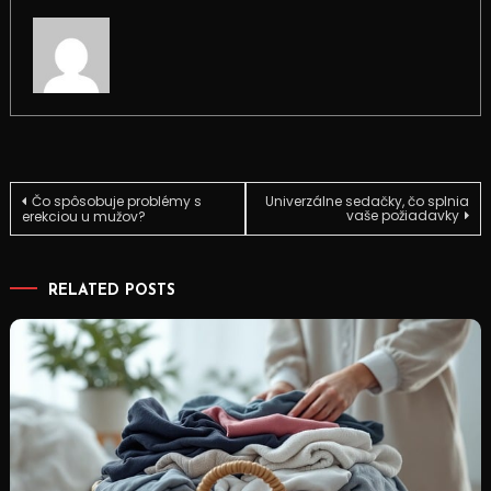
Navigace
Čo spôsobuje problémy s
Univerzálne sedačky, čo splnia
vaše požiadavky
erekciou u mužov?
pro
RELATED POSTS
příspěvek