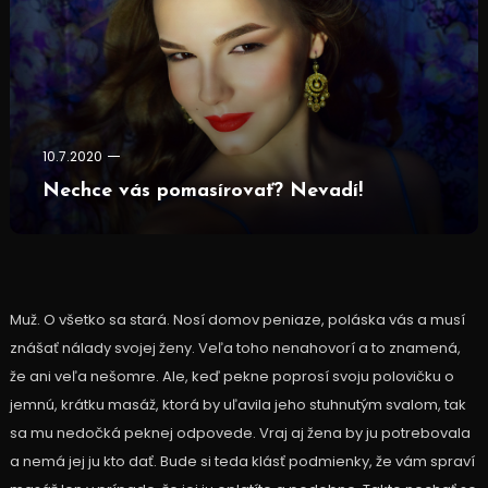
10.7.2020
Nechce vás pomasírovať? Nevadí!
Muž. O všetko sa stará. Nosí domov peniaze, poláska vás a musí
znášať nálady svojej ženy. Veľa toho nenahovorí a to znamená,
že ani veľa nešomre. Ale, keď pekne poprosí svoju polovičku o
jemnú, krátku masáž, ktorá by uľavila jeho stuhnutým svalom, tak
sa mu nedočká peknej odpovede. Vraj aj žena by ju potrebovala
a nemá jej ju kto dať. Bude si teda klásť podmienky, že vám spraví