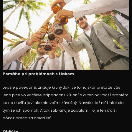
Pomáha pri problémoch s tlakom
Lepšie povedané, znižuje krvný tlak. Je to najskôr preto že vás
jeho pitie vo väčšine prípadoch ukľudní a aj ten najväčší problém
sa na chvíľu javí ako nie veľmi závažný. Navyše tiež ničí infekcie
tým že ich spomalí. A tak zabraňuje zápalom. To je len ďalší
dôkaz prečo sa oplatí ísť.
Obličky