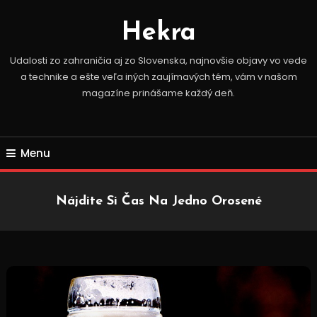
Skip
To
Hekra
Content
Udalosti zo zahraničia aj zo Slovenska, najnovšie objavy vo vede
a technike a ešte veľa iných zaujímavých tém, vám v našom
magazíne prinášame každý deň.
Menu
Nájdite Si Čas Na Jedno Orosené