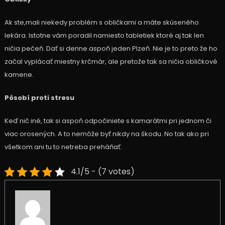
Ak ste,mali niekedy problém s obličkami a máte skúseného
lekára. Istotne vám poradil namiesto tabletiek ktoré aj tak len
ničia pečeň. Dať si denne aspoň jeden Plzeň. Nie je to preto že ho
začal vyplácať miestny krčmár, ale pretože tak sa ničia obličkové
kamene.
Pôsobí proti stresu
Keď nič iné, tak si aspoň odpočiniete s kamarátmi pri jednom či
viac orosených. A to nemôže byť nikdy na škodu. No tak ako pri
všetkom ani tu to netreba preháňať.
4.1/5 - (7 votes)