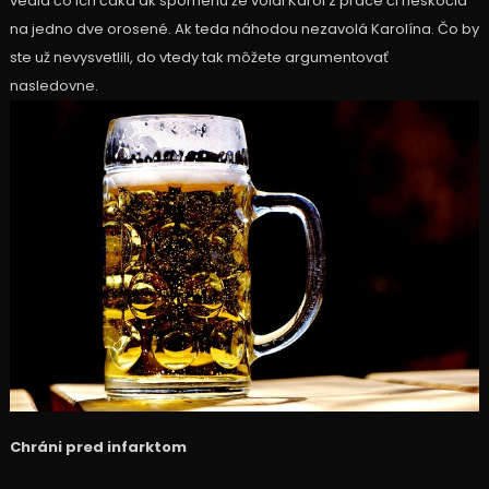
vedia čo ich čaká ak spomenú že volal Karol z práce či neskočia
na jedno dve orosené. Ak teda náhodou nezavolá Karolína. Čo by
ste už nevysvetlili, do vtedy tak môžete argumentovať
nasledovne.
Chráni pred infarktom