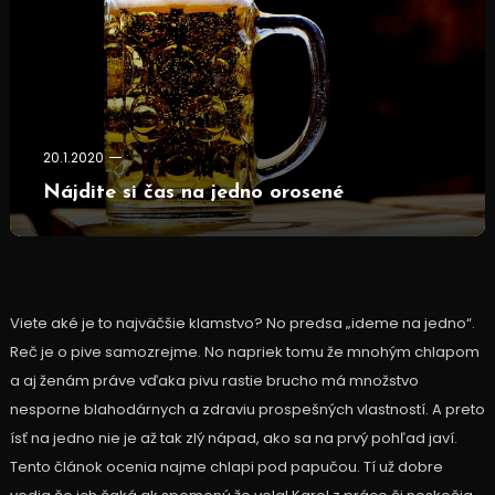
20.1.2020
Nájdite si čas na jedno orosené
Viete aké je to najväčšie klamstvo? No predsa „ideme na jedno“.
Reč je o pive samozrejme. No napriek tomu že mnohým chlapom
a aj ženám práve vďaka pivu rastie brucho má množstvo
nesporne blahodárnych a zdraviu prospešných vlastností. A preto
ísť na jedno nie je až tak zlý nápad, ako sa na prvý pohľad javí.
Tento článok ocenia najme chlapi pod papučou. Tí už dobre