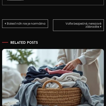
Navigace
Bolesť nôh nie je normálna
Voľte bezpečné, nerezové
zábradlie
pro
RELATED POSTS
příspěvek