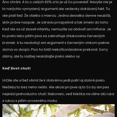
Áno chráni. A to o celých 60% a to je už čo povedať. Navyše nie je
to narýchlo vymyslený argument ale vedecky dokázaný fakt. Tu
ale platí tiež. Že všetko s mierou. Jedna desiatka denne neublíži,
skôr práve naopak. Je zdraviu prospešná a tak smelo do toho.
Keď ste sa už zbavili infarktu, nemusíte sa obávať ani mŕtvice. Je
to preto lebo pitím piva sa zabraňuje zhlukovaniu červených
krviniek. A tu neobstojí ani argument s červeným vínkom pekne
doma vo dvojici. Pivo ho totiž niekoľkonásobne prekoná. Sorry
dámy, ale tu radšej neskúšajte pivko alebo vy.
Keď život chutí
Určite ste si tiež všimli že k dobrému jedli patrí aj dobré pivko.
Niežeby to bez neho nešlo. Ale akosi pri pive aj to čo by ani pes
nejedol jednoducho chutí. Nakoniec, veď kilečka na váhe idú ruka
s rukou s pitím oroseného moku.